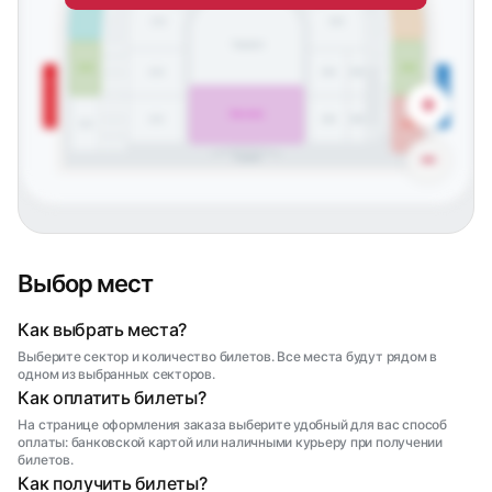
603
614
509
546
408
442
510
214
203
409
545
441
410
511
Танцпол
440
544
411
604
613
512
204
213
304
Московский парк Победы
ТРЦ Питер Радуга
513
+
543
439
514
Фан-зона
515
212
205
305
612
605
516
412
438
542
−
Сцена
Выбор мест
Как выбрать места?
Выберите сектор и количество билетов. Все места будут рядом в
одном из выбранных секторов.
Как оплатить билеты?
На странице оформления заказа выберите удобный для вас способ
оплаты: банковской картой или наличными курьеру при получении
билетов.
Как получить билеты?